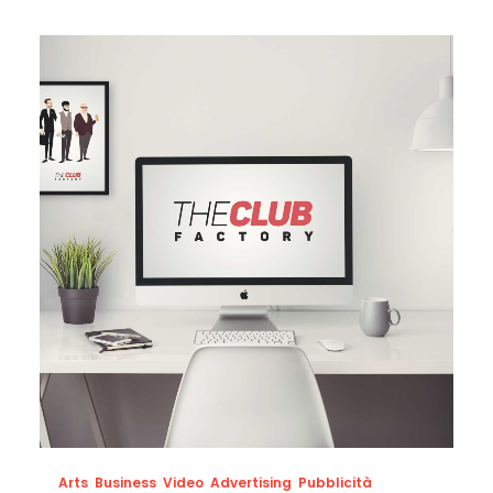
Arts
,
Business
,
Video
,
Advertising
,
Pubblicità