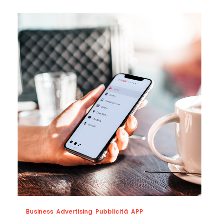
Business
,
Advertising
,
Pubblicità
,
APP