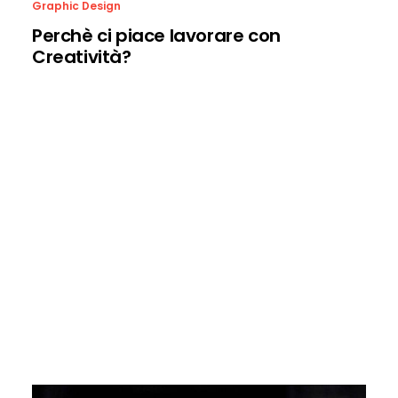
Graphic Design
Perchè ci piace lavorare con
Creatività?
Many years ago, I worked for my parents who own
a video production company. Because it is a
family business, you inevitably end up wearing
many hats and being the czar of many different
jobs. I mainly managed projects and worked as a
video editor. On production, there were times
that I was called on to work as an audio tech and
was made to wear headphones on long
production days. In those days, having a really
good set of headphones that picked up every
nuance of sound was essential to making sure
the client got what they needed.