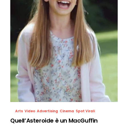
Arts
,
Video
,
Advertising
,
Cinema
,
Spot Virali
Quell’Asteroide è un MacGuffin