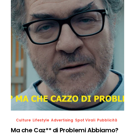
Culture
,
Lifestyle
,
Advertising
,
Spot Virali
,
Pubblicità
Ma che Caz** di Problemi Abbiamo?