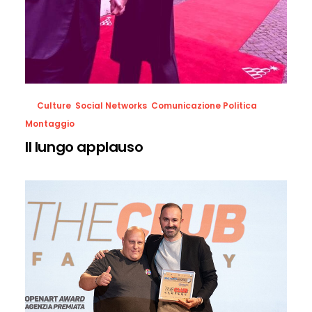
Culture
,
Social Networks
,
Comunicazione Politica
,
Montaggio
Il lungo applauso