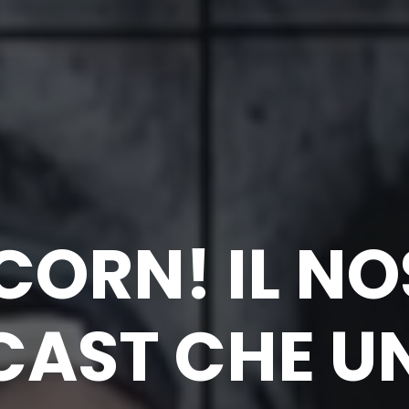
CORN! IL N
AST CHE U