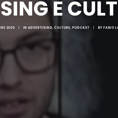
SING E CUL
BRE 2023
|
IN
ADVERTISING
,
CULTURE
,
PODCAST
|
BY
FABIO 