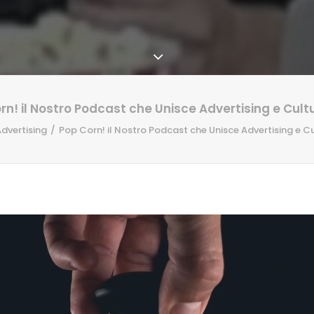
rn! il Nostro Podcast che Unisce Advertising e Cult
dvertising
Pop Corn! il Nostro Podcast che Unisce Advertising e C