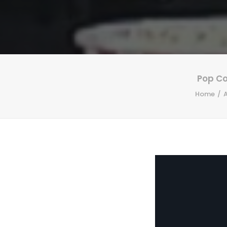
Pop Co
Home
A