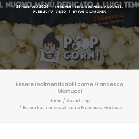
28 FEBBRAIO 2024
|
IN
ADVERTISING
,
BUSINESS
,
PODCAST
,
PUBBLICITÀ
,
VIDEO
|
BY
FABIO LAMONEA
Essere Indimenticabili come Francesco
Martucci
Home
Advertising
Essere Indimenticabili come Francesco Martucci