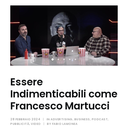
Essere
Indimenticabili come
Francesco Martucci
28 FEBBRAIO 2024
|
IN
ADVERTISING
,
BUSINESS
,
PODCAST
,
PUBBLICITÀ
,
VIDEO
|
BY
FABIO LAMONEA