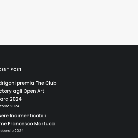
CENT POST
drigoni premia The Club
ctory agli Open Art
ard 2024
ttobre 2024
sere Indimenticabili
me Francesco Martucci
Febbraio 2024