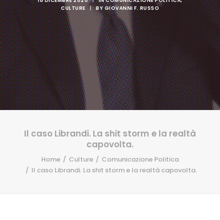
18 DICEMBRE 2020
|
IN
COMUNICAZIONE POLITICA
,
CULTURE
|
BY
GIOVANNI F. RUSSO
Il caso Librandi. La shit storm e la realtà
capovolta.
Home
Culture
Comunicazione Politica
Il caso Librandi. La shit storm e la realtà capovolta.