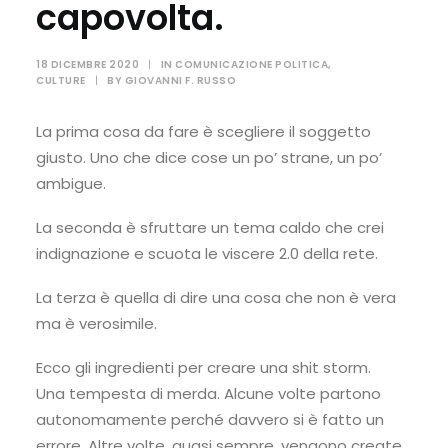
capovolta.
18 DICEMBRE 2020
|
IN
COMUNICAZIONE POLITICA
,
CULTURE
|
BY
GIOVANNI F. RUSSO
La prima cosa da fare è scegliere il soggetto
giusto. Uno che dice cose un po’ strane, un po’
ambigue.
La seconda è sfruttare un tema caldo che crei
indignazione e scuota le viscere 2.0 della rete.
La terza è quella di dire una cosa che non è vera
ma è verosimile.
Ecco gli ingredienti per creare una shit storm.
Una tempesta di merda. Alcune volte partono
autonomamente perché davvero si è fatto un
errore. Altre volte, quasi sempre, vengono create