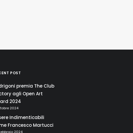
CENT POST
drigoni premia The Club
ctory agli Open Art
ard 2024
ttobre 2024
sere Indimenticabili
me Francesco Martucci
Febbraio 2024