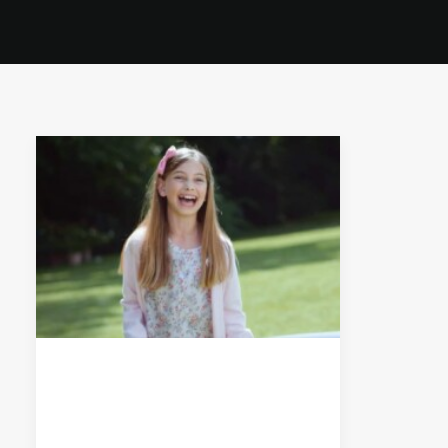
2 Ottobre 2017
Quell’Asteroide è un
MacGuffin