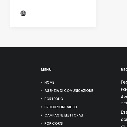
by Fabio Lamonea
MENU
RE
Fe
HOME
Fa
AGENZIA DI COMUNICAZIONE
Aw
PORTFOLIO
2 O
PRODUZIONE VIDEO
Es
CAMPAGNE ELETTORALI
co
POP CORN!
28 